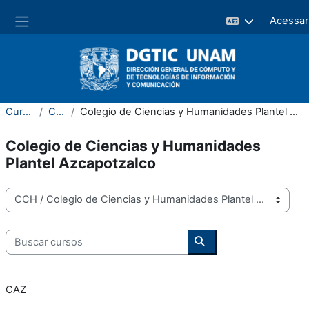
Ir para o conteúdo principal
Painel lateral
Cursos
CCH
Colegio de Ciencias y Humanidades Plantel Azcapotzalco
Colegio de Ciencias y Humanidades
Plantel Azcapotzalco
Categorias de Cursos
Buscar cursos
Buscar cursos
CAZ