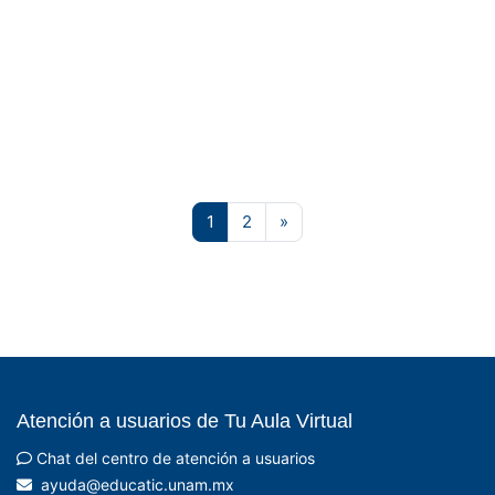
Página 1
Página 2
Página siguiente
1
2
»
Atención a usuarios de Tu Aula Virtual
Chat del centro de atención a usuarios
xm.manu.citacude@aduya
- UNAM