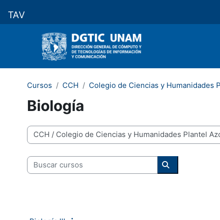
Saltar al contenido principal
TAV
Cursos
CCH
Colegio de Ciencias y Humanidades P
Biología
Categorías
Buscar cursos
Buscar cursos