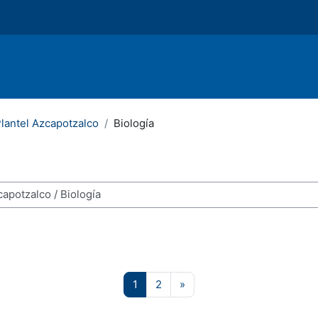
lantel Azcapotzalco
Biología
Página 1
Página 2
Página siguiente
1
2
»