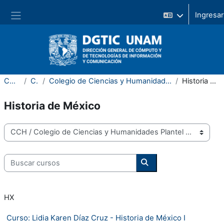
Saltar al contenido principal
Pánel lateral
Cursos
CCH
Colegio de Ciencias y Humanidades Plantel Azcapotzalco
Historia de México
Historia de México
Categorías
Buscar cursos
Buscar cursos
HX
Curso: Lidia Karen Díaz Cruz - Historia de México I