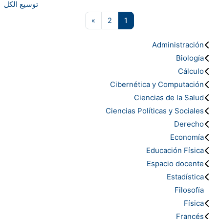
توسيع الكل
صفحة 1
صفحة 2
الصفحة التالية
»
2
1
Administración
Biología
Cálculo
Cibernética y Computación
Ciencias de la Salud
Ciencias Políticas y Sociales
Derecho
Economía
Educación Física
Espacio docente
Estadística
Filosofía
Física
Francés