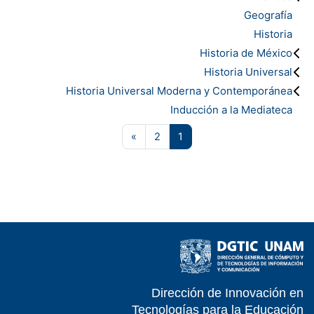
Geografía
Historia
Historia de México
Historia Universal
Historia Universal Moderna y Contemporánea
Inducción a la Mediateca
صفحة 1
صفحة 2
الصفحة التالية
»
2
1
Dirección de Innovación en
- EDUCATIC - DGTIC - UNAM
Tecnologías para la Educación