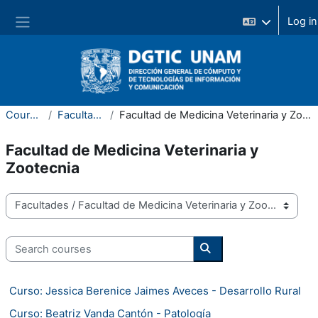
Skip to main content
Side panel
Courses
Facultades
Facultad de Medicina Veterinaria y Zootecnia
Facultad de Medicina Veterinaria y
Zootecnia
Course categories
Search courses
Search courses
Curso: Jessica Berenice Jaimes Aveces - Desarrollo Rural
Curso: Beatriz Vanda Cantón - Patología