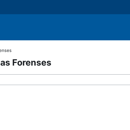
renses
ias Forenses