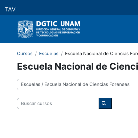
Salta al contenido principal
TAV
Cursos
Escuelas
Escuela Nacional de Ciencias Fo
Escuela Nacional de Cienc
Categorías
Buscar cursos
Buscar cursos